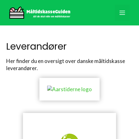
Hop
til
Men
indhold
Leverandører
Her finder du en oversigt over danske måltidskasse
leverandører.