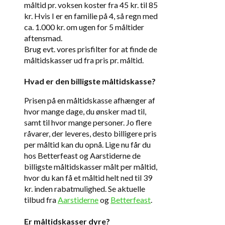
måltid pr. voksen koster fra 45 kr. til 85
kr. Hvis I er en familie på 4, så regn med
ca. 1.000 kr. om ugen for 5 måltider
aftensmad.
Brug evt. vores prisfilter for at finde de
måltidskasser ud fra pris pr. måltid.
Hvad er den billigste måltidskasse?
Prisen på en måltidskasse afhænger af
hvor mange dage, du ønsker mad til,
samt til hvor mange personer. Jo flere
råvarer, der leveres, desto billigere pris
per måltid kan du opnå. Lige nu får du
hos Betterfeast og Aarstiderne de
billigste måltidskasser målt per måltid,
hvor du kan få et måltid helt ned til 39
kr. inden rabatmulighed. Se aktuelle
tilbud fra
Aarstiderne
og
Betterfeast
.
Er måltidskasser dyre?