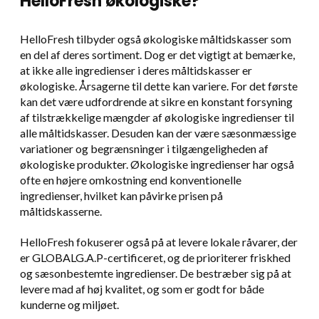
HelloFresh økologiske?
HelloFresh tilbyder også økologiske måltidskasser som
en del af deres sortiment. Dog er det vigtigt at bemærke,
at ikke alle ingredienser i deres måltidskasser er
økologiske. Årsagerne til dette kan variere. For det første
kan det være udfordrende at sikre en konstant forsyning
af tilstrækkelige mængder af økologiske ingredienser til
alle måltidskasser. Desuden kan der være sæsonmæssige
variationer og begrænsninger i tilgængeligheden af
økologiske produkter. Økologiske ingredienser har også
ofte en højere omkostning end konventionelle
ingredienser, hvilket kan påvirke prisen på
måltidskasserne.
HelloFresh fokuserer også på at levere lokale råvarer, der
er GLOBALG.A.P-certificeret, og de prioriterer friskhed
og sæsonbestemte ingredienser. De bestræber sig på at
levere mad af høj kvalitet, og som er godt for både
kunderne og miljøet.