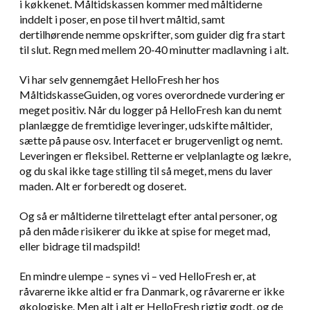
i køkkenet. Måltidskassen kommer med måltiderne
inddelt i poser, en pose til hvert måltid, samt
dertilhørende nemme opskrifter, som guider dig fra start
til slut. Regn med mellem 20-40 minutter madlavning i alt.
Vi har selv gennemgået HelloFresh her hos
MåltidskasseGuiden, og vores overordnede vurdering er
meget positiv. Når du logger på HelloFresh kan du nemt
planlægge de fremtidige leveringer, udskifte måltider,
sætte på pause osv. Interfacet er brugervenligt og nemt.
Leveringen er fleksibel. Retterne er velplanlagte og lækre,
og du skal ikke tage stilling til så meget, mens du laver
maden. Alt er forberedt og doseret.
Og så er måltiderne tilrettelagt efter antal personer, og
på den måde risikerer du ikke at spise for meget mad,
eller bidrage til madspild!
En mindre ulempe – synes vi – ved HelloFresh er, at
råvarerne ikke altid er fra Danmark, og råvarerne er ikke
økologiske. Men alt i alt er HelloFresh rigtig godt, og de