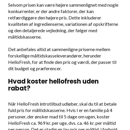
Selvom prisen kan være højere sammenlignet med nogle
konkurrenter, er der andre faktorer, der kan
retfærdiggøre den højere pris. Dette inkluderer
kvaliteten af ingredienserne, variationen af opskrifterne
og den detaljerede vejledning, der følger med
måltidskasserne.
Det anbefales altid at sammenligne priserne mellem
forskellige måltidskasseleverandører, herunder
HelloFresh, for at finde den pris og værdi, der passer til
dit budget og præferencer.
Hvad koster hellofresh uden
rabat?
Når HelloFresh introtilbud udløber, skal du til at betale
fuld pris for måltidskasserne. Hvis I er en familie på 4
personer, der ønsker mad til 5 dage om ugen, koster
HelloFresh ca. 969 kr. per uge, dvs. ca. 46 kr. per måltid
per person. Det er stadig en lav pris per måltid, i forhold