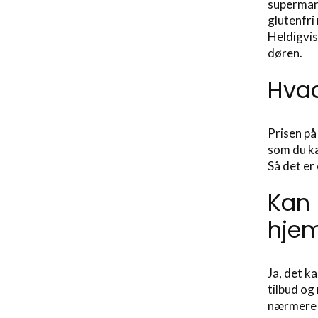
supermark
glutenfri
Heldigvis
døren.
Hvad
Prisen på
som du ka
Så det er
Kan 
hje
Ja, det k
tilbud og
nærmere p