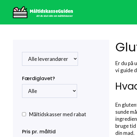
Hop
til
indhold
Glu
Er du på 
vi guide 
Færdiglavet?
Hvad
En gluten
sunde mål
Måltidskasser med rabat
ingredien
bruge tid
Pris pr. måltid
din mad.