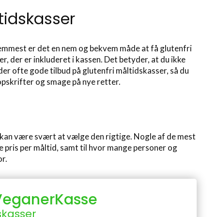
tidskasser
remmest er det en nem og bekvem måde at få glutenfri
, der er inkluderet i kassen. Det betyder, at du ikke
er ofte gode tilbud på glutenfri måltidskasser, så du
opskrifter og smage på nye retter.
 kan være svært at vælge den rigtige. Nogle af de mest
e pris per måltid, samt til hvor mange personer og
r.
 VeganerKasse
skasser