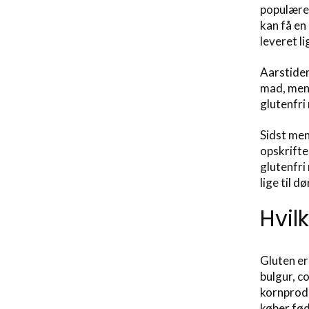
populære 
kan få en
leveret li
Aarstider
mad, men 
glutenfri 
Sidst men
opskrifte
glutenfri
lige til d
Hvil
Gluten er
bulgur, c
kornprodu
køber fød