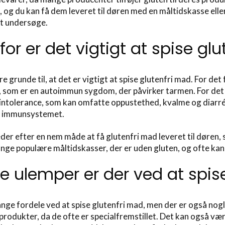
 og du kan få dem leveret til døren med en måltidskasse elle
at undersøge.
for er det vigtigt at spise gl
ere grunde til, at det er vigtigt at spise glutenfri mad. For
i, som er en autoimmun sygdom, der påvirker tarmen. For d
intolerance, som kan omfatte oppustethed, kvalme og diarré
e immunsystemet.
eder efter en nem måde at få glutenfri mad leveret til døren, 
nge populære måltidskasser, der er uden gluten, og ofte kan 
ke ulemper er der ved at spis
nge fordele ved at spise glutenfri mad, men der er også nogl
 produkter, da de ofte er specialfremstillet. Det kan også vær