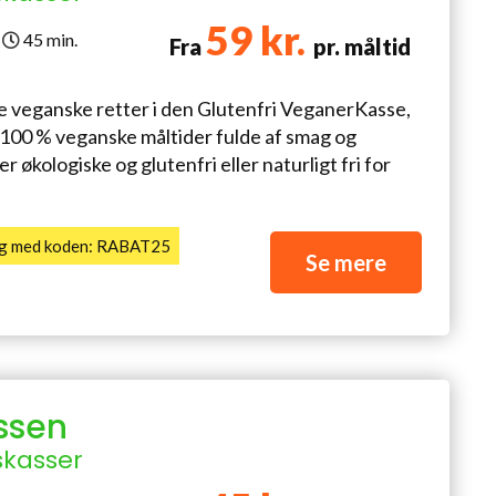
59 kr.
45 min.
Fra
pr. måltid
e veganske retter i den Glutenfri VeganerKasse,
 100 % veganske måltider fulde af smag og
r økologiske og glutenfri eller naturligt fri for
ing med koden: RABAT25
Se mere
ssen
skasser