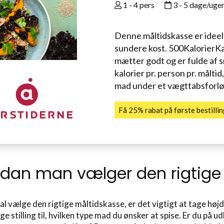
1 - 4 pers
3 - 5 dage/uge
Denne måltidskasse er ideel
sundere kost. 500KalorierKa
mætter godt og er fulde af 
kalorier pr. person pr. måltid
mad under et vægttabsforlø
Få 25% rabat på første bestill
dan man vælger den rigtige
al vælge den rigtige måltidskasse, er det vigtigt at tage hø
age stilling til, hvilken type mad du ønsker at spise. Er du på