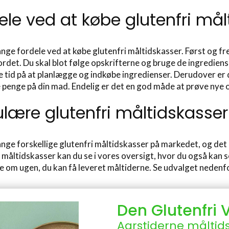
ele ved at købe glutenfri mål
nge fordele ved at købe glutenfri måltidskasser. Først og f
rdet. Du skal blot følge opskrifterne og bruge de ingredienser
e tid på at planlægge og indkøbe ingredienser. Derudover er d
 penge på din mad. Endelig er det en god måde at prøve nye 
lære glutenfri måltidskasser
nge forskellige glutenfri måltidskasser på markedet, og det
måltidskasser kan du se i vores oversigt, hvor du også kan s
e om ugen, du kan få leveret måltiderne. Se udvalget nedenfo
Den Glutenfri
Aarstiderne måltid