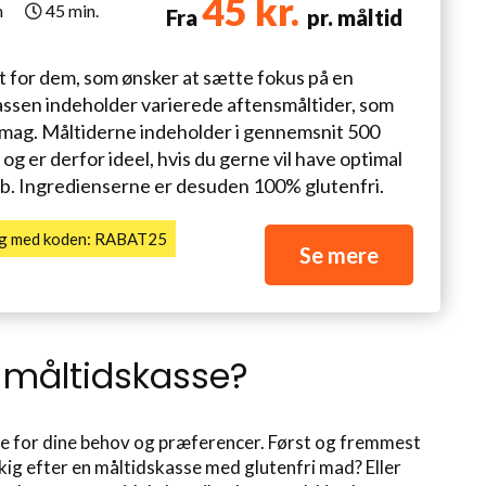
45 kr.
n
45 min.
Fra
pr. måltid
t for dem, som ønsker at sætte fokus på en
ssen indeholder varierede aftensmåltider, som
smag. Måltiderne indeholder i gennemsnit 500
, og er derfor ideel, hvis du gerne vil have optimal
b. Ingredienserne er desuden 100% glutenfri.
ing med koden: RABAT25
Se mere
 måltidskasse?
jde for dine behov og præferencer. Først og fremmest
 udkig efter en måltidskasse med glutenfri mad? Eller