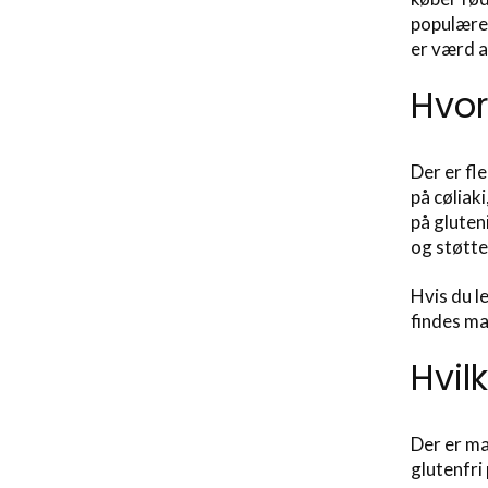
populære,
er værd 
Hvor
Der er fl
på cøliak
på gluten
og støtt
Hvis du l
findes ma
Hvil
Der er ma
glutenfri