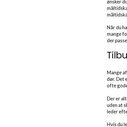
ønsker du
måltidska
måltidsk
Når du ha
mange for
der passe
Tilb
Mange af 
dør. Det 
ofte gode
Der er al
uden at s
leder eft
Hvis du l