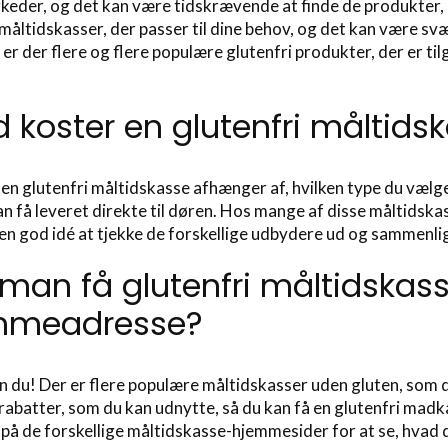
eder, og det kan være tidskrævende at finde de produkter, 
 måltidskasser, der passer til dine behov, og det kan være svæ
 er der flere og flere populære glutenfri produkter, der er ti
 koster en glutenfri måltids
 en glutenfri måltidskasse afhænger af, hvilken type du væl
n få leveret direkte til døren. Hos mange af disse måltidska
 en god idé at tjekke de forskellige udbydere ud og sammenlign
man få glutenfri måltidskasser
mmeadresse?
an du! Der er flere populære måltidskasser uden gluten, som du
 rabatter, som du kan udnytte, så du kan få en glutenfri madka
å de forskellige måltidskasse-hjemmesider for at se, hvad d