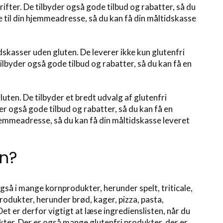
ifter. De tilbyder også gode tilbud og rabatter, så du
te til din hjemmeadresse, så du kan få din måltidskasse
skasser uden gluten. De leverer ikke kun glutenfri
byder også gode tilbud og rabatter, så du kan få en
ten. De tilbyder et bredt udvalg af glutenfri
der også gode tilbud og rabatter, så du kan få en
 hjemmeadresse, så du kan få din måltidskasse leveret
en?
også i mange kornprodukter, herunder spelt, triticale,
rodukter, herunder brød, kager, pizza, pasta,
 er derfor vigtigt at læse ingredienslisten, når du
kter. Der er også mange glutenfri produkter, der er