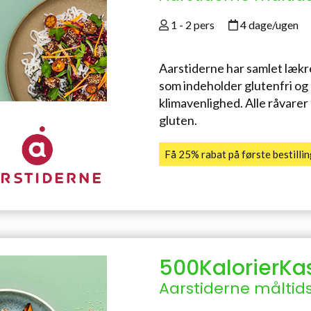
1 - 2 pers
4 dage/ugen
Aarstiderne har samlet lækr
som indeholder glutenfri og
klimavenlighed. Alle råvarer e
gluten.
Få 25% rabat på første bestill
500KalorierKa
Aarstiderne måltid