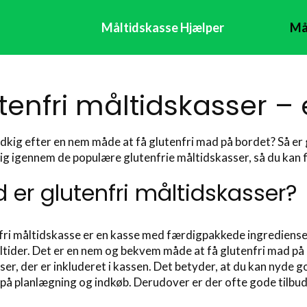
Måltidskasse Hjælper
Må
tenfri måltidskasser –
udkig efter en nem måde at få glutenfri mad på bordet? Så er g
dig igennem de populære glutenfrie måltidskasser, så du kan f
 er glutenfri måltidskasser?
fri måltidskasse er en kasse med færdigpakkede ingredienser 
tider. Det er en nem og bekvem måde at få glutenfri mad på 
ser, der er inkluderet i kassen. Det betyder, at du kan nyde 
 på planlægning og indkøb. Derudover er der ofte gode tilbud