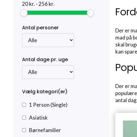
20
kr.
-
256
kr.
Ford
Antal personer
Der er ma
mad på bo
skal brug
kan spare
Antal dage pr. uge
Popu
Der er ma
Vælg kategori(er)
populære 
antal dag
1 Person (Single)
Asiatisk
Børnefamilier