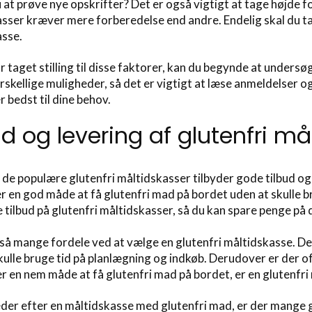
 at prøve nye opskrifter? Det er også vigtigt at tage højde fo
sser kræver mere forberedelse end andre. Endelig skal du tage st
asse.
r taget stilling til disse faktorer, kan du begynde at unders
skellige muligheder, så det er vigtigt at læse anmeldelser o
r bedst til dine behov.
ud og levering af glutenfri må
de populære glutenfri måltidskasser tilbyder gode tilbud og 
er en god måde at få glutenfri mad på bordet uden at skulle 
 tilbud på glutenfri måltidskasser, så du kan spare penge på 
tså mange fordele ved at vælge en glutenfri måltidskasse. D
kulle bruge tid på planlægning og indkøb. Derudover er der oft
er en nem måde at få glutenfri mad på bordet, er en glutenfri
eder efter en måltidskasse med glutenfri mad, er der mange