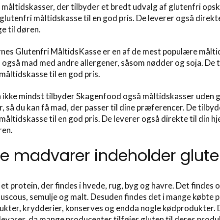
måltidskasser, der tilbyder et bredt udvalg af glutenfri opskr
 glutenfri måltidskasse til en god pris. De leverer også direk
ge til døren.
nes Glutenfri MåltidsKasse er en af de mest populære måltid
også mad med andre allergener, såsom nødder og soja. De til
måltidskasse til en god pris.
 ikke mindst tilbyder Skagenfood også måltidskasser uden glu
r, så du kan få mad, der passer til dine præferencer. De tilby
 måltidskasse til en god pris. De leverer også direkte til din
øren.
ke madvarer indeholder glut
 et protein, der findes i hvede, rug, byg og havre. Det findes 
ouscous, semulje og malt. Desuden findes det i mange købte p
kter, krydderier, konserves og endda nogle kødprodukter. Det
evarer, da mange producenter tilføjer gluten til deres produ