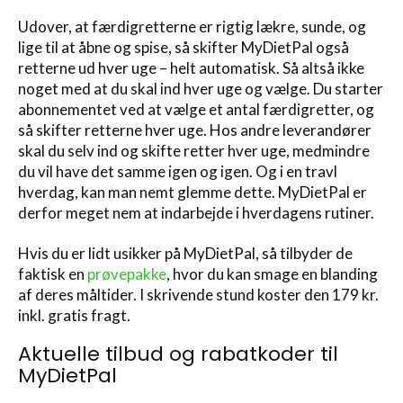
Udover, at færdigretterne er rigtig lækre, sunde, og
lige til at åbne og spise, så skifter MyDietPal også
retterne ud hver uge – helt automatisk. Så altså ikke
noget med at du skal ind hver uge og vælge. Du starter
abonnementet ved at vælge et antal færdigretter, og
så skifter retterne hver uge. Hos andre leverandører
skal du selv ind og skifte retter hver uge, medmindre
du vil have det samme igen og igen. Og i en travl
hverdag, kan man nemt glemme dette. MyDietPal er
derfor meget nem at indarbejde i hverdagens rutiner.
Hvis du er lidt usikker på MyDietPal, så tilbyder de
faktisk en
prøvepakke
, hvor du kan smage en blanding
af deres måltider. I skrivende stund koster den 179 kr.
inkl. gratis fragt.
Aktuelle tilbud og rabatkoder til
MyDietPal