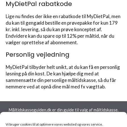
MyDietPal rabatkode
Lige nu findes der ikke en rabatkode til MyDietPal, men
du kan til gengæld bestille en prøvepakke for kun 179
kr. inkl. levering, så du kan prøve konceptet af.
Endvidere kan du spare op til 12% per måltid, når du
vælger oprettelse af abonnement.
Personlig vejledning
MyDietPal tilbyder helt unikt, at du kan få en personlig
løsning på din kost. De kan hjælpe dig med at
sammensætte din personlige måltidskasse, så du får
nemmere ved at opnå dine mål med fx vægttab.
Måltidskasseguiden.dk er din guide til valg af måltidskasse.
Vi sammenligner priser og services indenfor måltidskasser,
og hjælper dig til at finde den helt rette måltidskasse ud fra
Vi bruger cookies til at optimere vores websted og vores service.