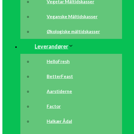
Vegetar Måltidskasser
Veganske Måltidskasser
Økologiske måltidskasser
Leverandører
HelloFresh
BetterFeast
Aarstiderne
Factor
Halkær Ådal