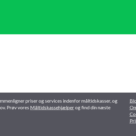
sammenligner priser og services indenfor måltidskasser, og
Bl
ehov. Prøv vores
Måltidskassehjælper
og find din næste
Om
Co
Pri