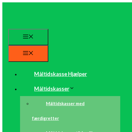
Hop
til
indhold
Menu
Menu
Måltidskasse Hjælper
Måltidskasser
Måltidskasser med
færdigretter