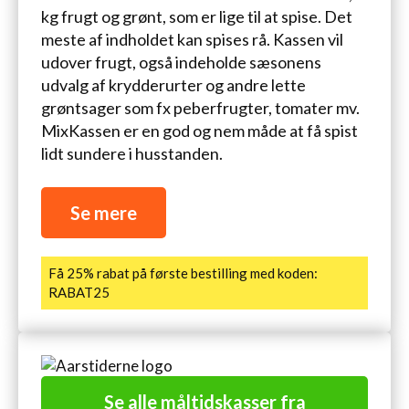
kg frugt og grønt, som er lige til at spise. Det
meste af indholdet kan spises rå. Kassen vil
udover frugt, også indeholde sæsonens
udvalg af krydderurter og andre lette
grøntsager som fx peberfrugter, tomater mv.
MixKassen er en god og nem måde at få spist
lidt sundere i husstanden.
Se mere
Få 25% rabat på første bestilling med koden:
RABAT25
Se alle måltidskasser fra