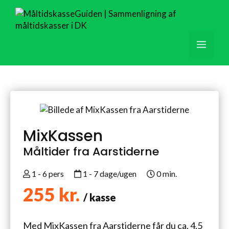
Hop
til
indhold
Men
MixKassen
Måltider fra Aarstiderne
1 - 6 pers
1 - 7 dage/ugen
0 min.
255 kr.
/ kasse
Med MixKassen fra Aarstiderne får du ca. 4,5