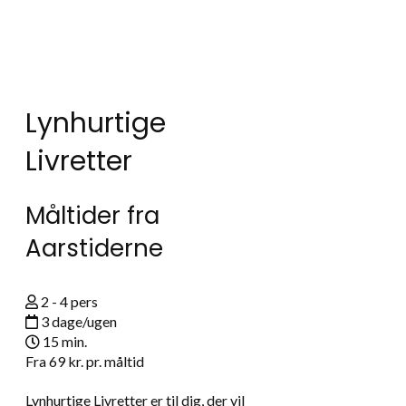
Lynhurtige
Livretter
Måltider fra
Aarstiderne
2 - 4 pers
3 dage/ugen
15 min.
Fra
69 kr.
pr. måltid
Lynhurtige Livretter er til dig, der vil