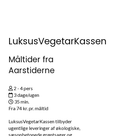
LuksusVegetarKassen
Måltider fra
Aarstiderne
2 - 4 pers
3 dage/ugen
35 min.
Fra
74 kr.
pr. måltid
LuksusVegetarKassen tilbyder
ugentlige leveringer af økologiske,
sæsonbetonede grøntsager og