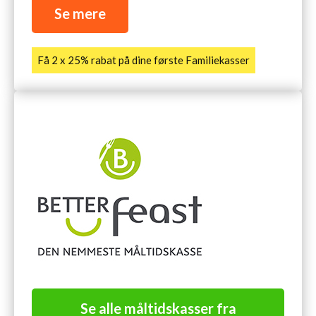
Se mere
Få 2 x 25% rabat på dine første Familiekasser
Se alle måltidskasser fra