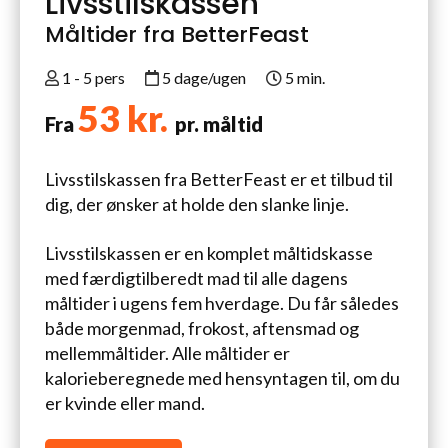
Livsstilskassen
Måltider fra BetterFeast
1 - 5 pers
5 dage/ugen
5 min.
53 kr.
Fra
pr. måltid
Livsstilskassen fra BetterFeast er et tilbud til
dig, der ønsker at holde den slanke linje.
Livsstilskassen er en komplet måltidskasse
med færdigtilberedt mad til alle dagens
måltider i ugens fem hverdage. Du får således
både morgenmad, frokost, aftensmad og
mellemmåltider. Alle måltider er
kalorieberegnede med hensyntagen til, om du
er kvinde eller mand.