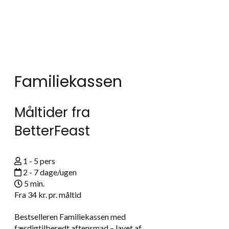
Familiekassen
Måltider fra
BetterFeast
1 - 5 pers
2 - 7 dage/ugen
5 min.
Fra
34 kr.
pr. måltid
Bestselleren Familiekassen med
færdigtilberedt aftensmad – lavet af