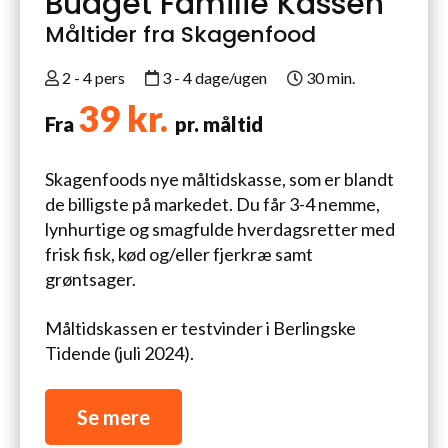
Budget Familie Kassen
Måltider fra Skagenfood
2 - 4 pers
3 - 4 dage/ugen
30 min.
39 kr.
Fra
pr. måltid
Skagenfoods nye måltidskasse, som er blandt
de billigste på markedet. Du får 3-4 nemme,
lynhurtige og smagfulde hverdagsretter med
frisk fisk, kød og/eller fjerkræ samt
grøntsager.
Måltidskassen er testvinder i Berlingske
Tidende (juli 2024).
Se mere